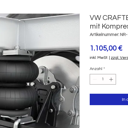
VW CRAFTER
mit Kompre
Artikelnummer: NR
P
1.105,00 €
inkl. MwSt.
|
zzgl. Ve
Anzahl
*
In