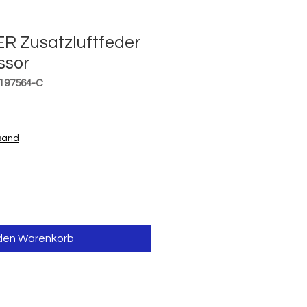
 Zusatzluftfeder
ssor
-197564-C
reis
rsand
 den Warenkorb