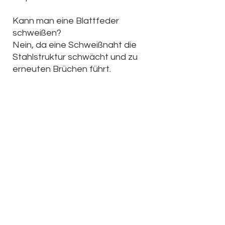
Kann man eine Blattfeder
schweißen?
Nein, da eine Schweißnaht die
Stahlstruktur schwächt und zu
erneuten Brüchen führt.
Welche weiteren Probleme
können auftreten?
Häufige Beschwerden sind
Durchhängen,
Quietschgeräusche oder eine zu
harte Federung. Lösungen sind
Ersatzfedern, Verstärkungskits
oder Zusatzfedern.
Muss ich beide Federn
tauschen?