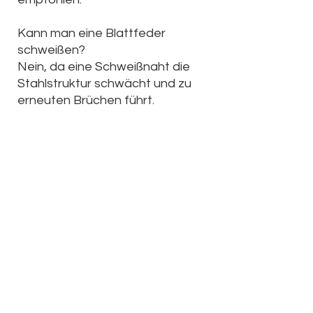
Kann man eine Blattfeder
schweißen?
Nein, da eine Schweißnaht die
Stahlstruktur schwächt und zu
erneuten Brüchen führt.
Welche weiteren Probleme
können auftreten?
Häufige Beschwerden sind
Durchhängen,
Quietschgeräusche oder eine zu
harte Federung. Lösungen sind
Ersatzfedern, Verstärkungskits
oder Zusatzfedern.
Muss ich beide Federn
tauschen?