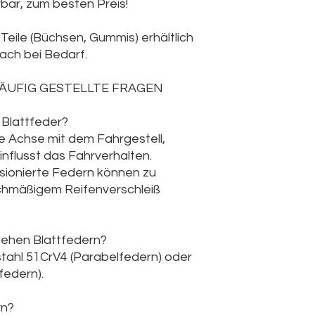
rbar, zum besten Preis!
Teile (Büchsen, Gummis) erhältlich
fach bei Bedarf.
HÄUFIG GESTELLTE FRAGEN
 Blattfeder?
ie Achse mit dem Fahrgestell,
einflusst das Fahrverhalten.
sionierte Federn können zu
ichmäßigem Reifenverschleiß
tehen Blattfedern?
tahl 51CrV4 (Parabelfedern) oder
federn).
rn?