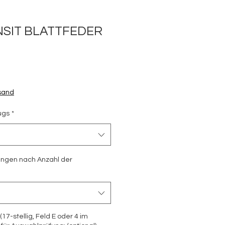
SIT BLATTFEDER
is
rsand
ugs
*
ungen nach Anzahl der
7-stellig, Feld E oder 4 im