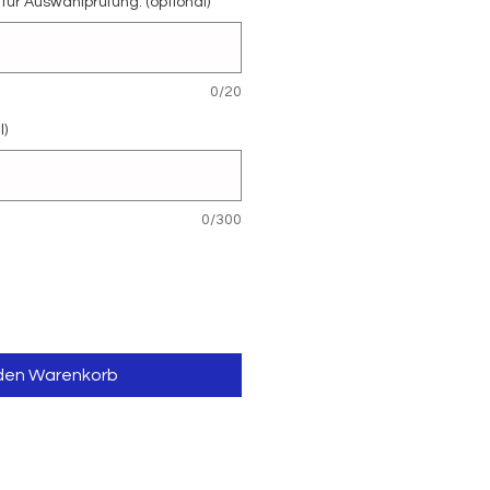
für Auswahlprüfung: (optional)
0/20
l)
0/300
 den Warenkorb