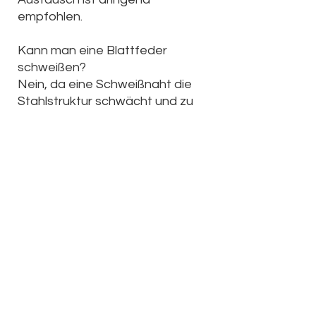
empfohlen.
Kann man eine Blattfeder
schweißen?
Nein, da eine Schweißnaht die
Stahlstruktur schwächt und zu
erneuten Brüchen führt.
Welche weiteren Probleme
können auftreten?
Häufige Beschwerden sind
Durchhängen,
Quietschgeräusche oder eine zu
harte Federung. Lösungen sind
Ersatzfedern, Verstärkungskits
oder Zusatzfedern.
Muss ich beide Federn