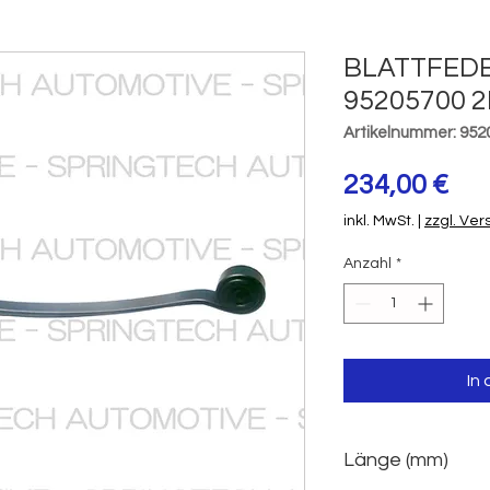
BLATTFED
95205700 2
Artikelnummer: 952
Pre
234,00 €
inkl. MwSt.
|
zzgl. Ve
Anzahl
*
In
Länge (mm)