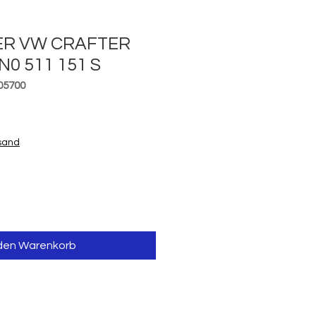
ER VW CRAFTER
N0 511 151 S
05700
is
rsand
 den Warenkorb