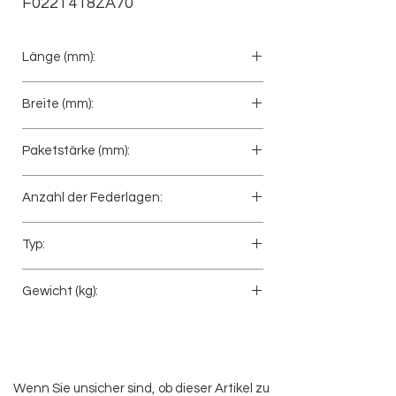
F022T418ZA70
Länge (mm):
815+815
Breite (mm):
75
Paketstärke (mm):
155
Anzahl der Federlagen:
2+1
Typ:
Hinterfeder
Gewicht (kg):
89
Wenn Sie unsicher sind, ob dieser Artikel zu