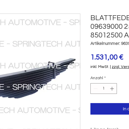
BLATTFED
09639000 2
85012500 
Artikelnummer: 963
P
1.531,00 €
inkl. MwSt.
|
zzgl. Ve
Anzahl
*
In