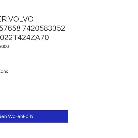
ER VOLVO
57658 7420583352
A022T424ZA70
9000
reis
rsand
 den Warenkorb