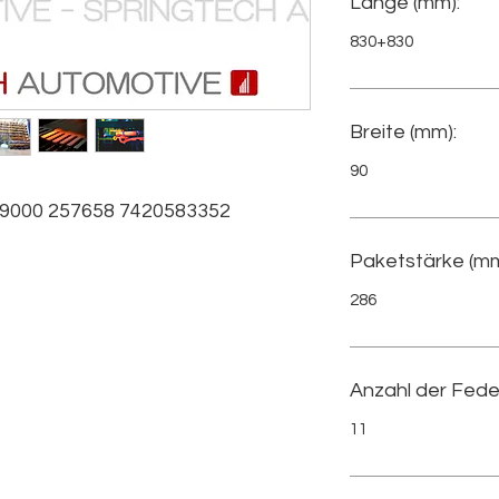
Länge (mm):
830+830
Breite (mm):
90
000 257658 7420583352 
Paketstärke (mm
286
Anzahl der Fede
11