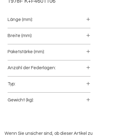
1978F K+F4601106
Länge (mm):
690+740
Breite (mm):
80
Paketstärke (mm):
93
Anzahl der Federlagen:
3
Typ:
Anhänger
Gewicht (kg):
49
Wenn Sie unsicher sind, ob dieser Artikel zu