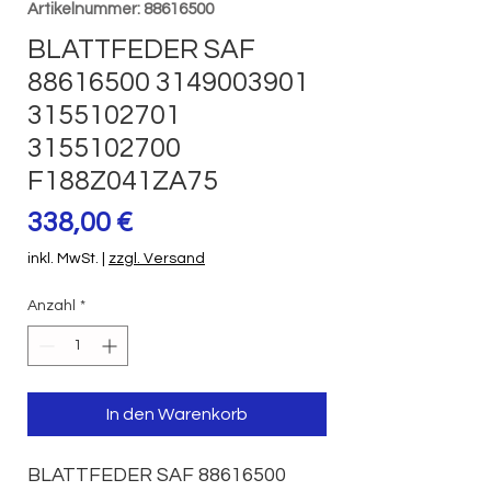
Artikelnummer: 88616500
BLATTFEDER SAF
88616500 3149003901
3155102701
3155102700
F188Z041ZA75
Preis
338,00 €
inkl. MwSt.
|
zzgl. Versand
Anzahl
*
In den Warenkorb
BLATTFEDER SAF 88616500 