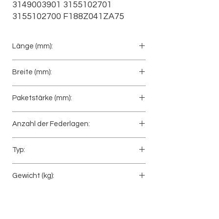
3149003901 3155102701 
3155102700 F188Z041ZA75
Länge (mm):
517+425
Breite (mm):
100
Paketstärke (mm):
80
Anzahl der Federlagen:
2
Typ:
Lenkerfeder
Gewicht (kg):
43