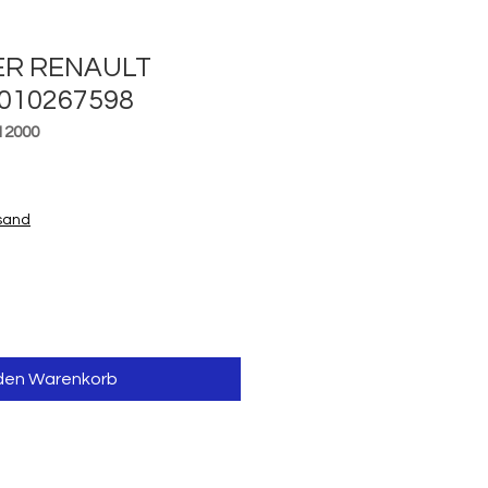
ER RENAULT
5010267598
12000
is
rsand
 den Warenkorb