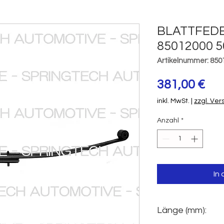
BLATTFED
85012000 
Artikelnummer: 850
Pre
381,00 €
inkl. MwSt.
|
zzgl. Ve
Anzahl
*
In
Länge (mm):