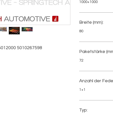
1000+1000
Breite (mm):
80
012000 5010267598
Paketstärke (mm
72
Anzahl der Fede
1+1
Typ: