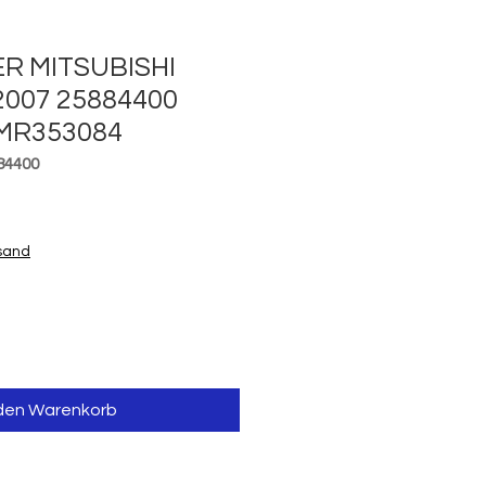
R MITSUBISHI
2007 25884400
MR353084
84400
is
rsand
 den Warenkorb