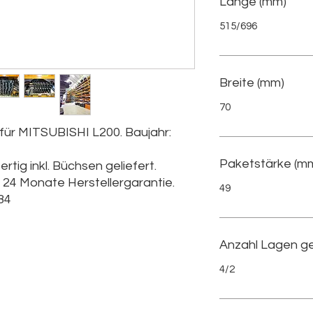
Länge (mm)
515/696
Breite (mm)
70
 für MITSUBISHI L200. Baujahr:
Paketstärke (m
rtig inkl. Büchsen geliefert.
l. 24 Monate Herstellergarantie.
49
84
Anzahl Lagen g
4/2