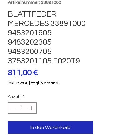
Artikelnummer: 33891000
BLATTFEDER
MERCEDES 33891000
9483201905
9483202305
9483200705
3753201105 F020T9
Preis
811,00 €
inkl. MwSt.
|
zzgl. Versand
Anzahl
*
In den Warenkorb