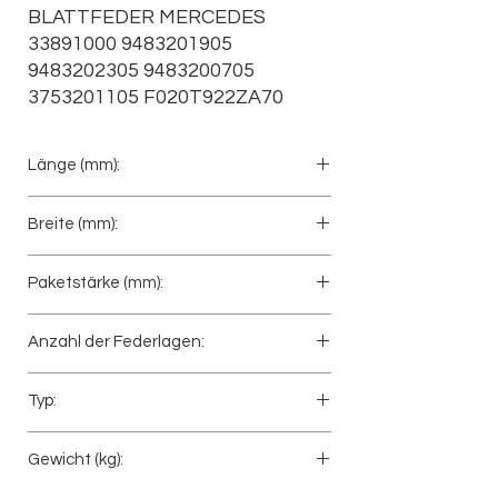
BLATTFEDER MERCEDES 
33891000 9483201905 
9483202305 9483200705 
3753201105 F020T922ZA70
Länge (mm):
780+780
Breite (mm):
100
Paketstärke (mm):
140
Anzahl der Federlagen:
4
Typ:
Hinterfeder
Gewicht (kg):