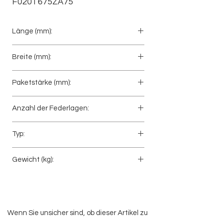
F020T675ZA75
Länge (mm):
780+800
Breite (mm):
90
Paketstärke (mm):
79
Anzahl der Federlagen:
3
Typ:
Vorderfeder
Gewicht (kg):
62
Wenn Sie unsicher sind, ob dieser Artikel zu