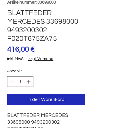
Artikelnummer: 33698000
BLATTFEDER
MERCEDES 33698000
9493200302
F020T675ZA75
Preis
416,00 €
inkl. MwSt.
|
zzgl. Versand
Anzahl
*
In den Warenkorb
BLATTFEDER MERCEDES 
33698000 9493200302 