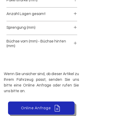
Paketstärke (mm)
85
Anzahl Lagen gesamt
3
Sprengung (mm)
130
Büchse vorn (mm) - Büchse hinten
(mm)
24/63 - 24/63
Wenn Sie unsicher sind, ob dieser Artikel zu
Ihrem Fahrzeug passt, senden Sie uns
bitte eine Online Anfrage oder rufen Sie
uns bitte an.
Online Anfrage