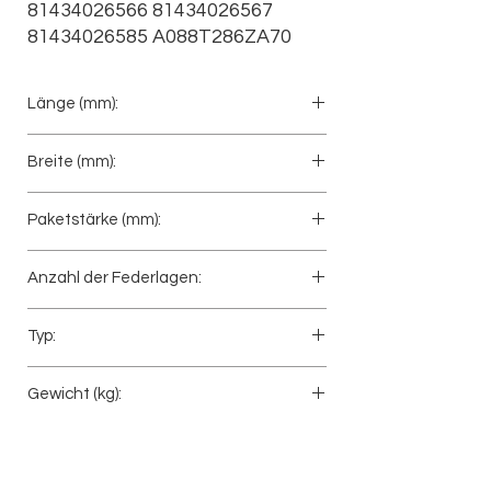
81434026566 81434026567 
81434026585 A088T286ZA70
Länge (mm):
810+810
Breite (mm):
100
Paketstärke (mm):
288
Anzahl der Federlagen:
16
Typ:
Hinterfeder
Gewicht (kg):
218