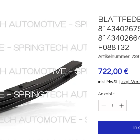
BLATTFEDE
814340267
814340266
F088T32
Artikelnummer: 729
Pre
722,00 €
inkl. MwSt.
|
zzgl. Ve
Anzahl
*
In