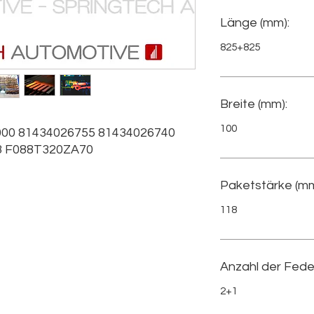
Länge (mm):
825+825
Breite (mm):
100
0 81434026755 81434026740 
3 F088T320ZA70
Paketstärke (mm
118
Anzahl der Fede
2+1