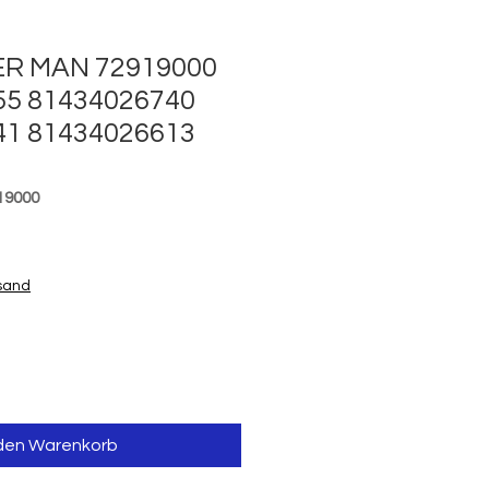
R MAN 72919000
55 81434026740
41 81434026613
19000
is
rsand
 den Warenkorb