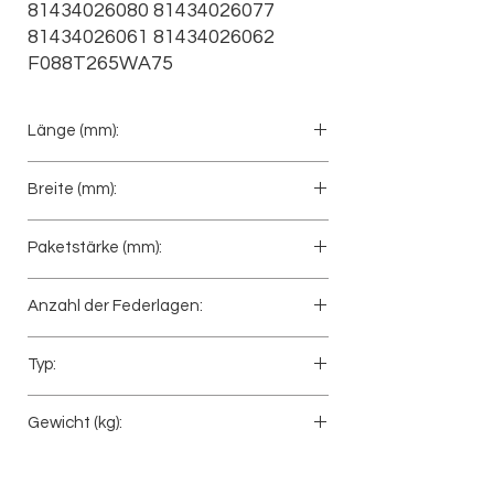
81434026080 81434026077 
81434026061 81434026062 
F088T265WA75
Länge (mm):
900+900
Breite (mm):
90
Paketstärke (mm):
101
Anzahl der Federlagen:
3+1
Typ:
Vorderfeder
Gewicht (kg):
82