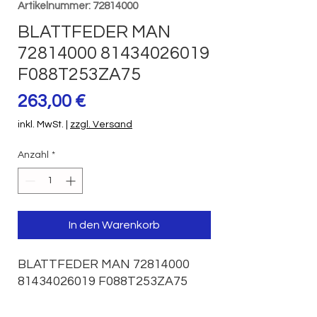
Artikelnummer: 72814000
BLATTFEDER MAN
72814000 81434026019
F088T253ZA75
Preis
263,00 €
inkl. MwSt.
|
zzgl. Versand
Anzahl
*
In den Warenkorb
BLATTFEDER MAN 72814000 
81434026019 F088T253ZA75