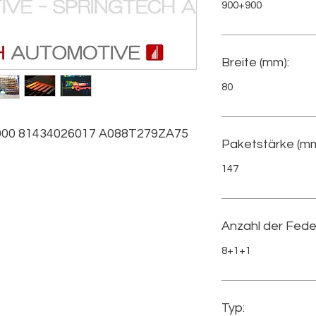
900+900
Breite (mm):
80
00 81434026017 A088T279ZA75
Paketstärke (mm
147
Anzahl der Fede
8+1+1
Typ: