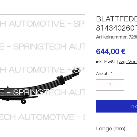
BLATTFEDE
814340260
Artikelnummer: 728
Pre
644,00 €
inkl. MwSt.
|
zzgl. Ve
Anzahl
*
In
Länge (mm):