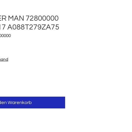
R MAN 72800000
17 A088T279ZA75
00000
is
rsand
 den Warenkorb