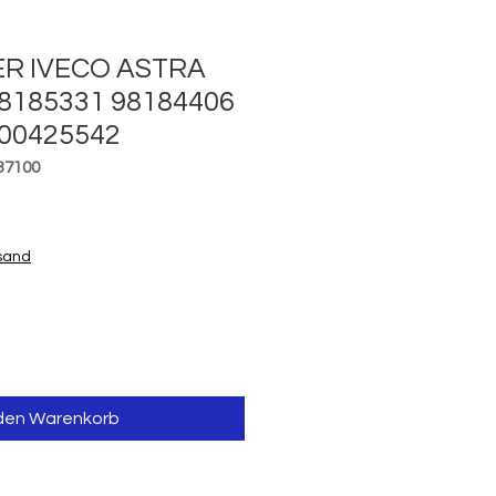
R IVECO ASTRA
8185331 98184406
500425542
37100
is
rsand
 den Warenkorb