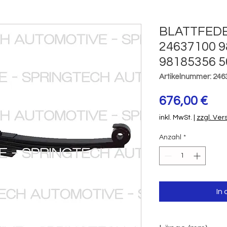
BLATTFEDE
24637100 9
98185356 
Artikelnummer: 246
Pre
676,00 €
inkl. MwSt.
|
zzgl. Ve
Anzahl
*
In