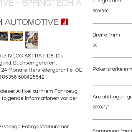
Länge (mm)
800/800
Breite (mm)
90
d für IVECO ASTRA HD8. Die
 inkl. Büchsen geliefert.
Paketstärke (m
l. 24 Monate Herstellergarantie. OE
8185356 500425542
 dieser Artikel zu Ihrem Fahrzeug
Anzahl Lagen g
e folgende Informationen vor der
2003/1/1
7-stellige Fahrgestellnummer
Sprengung (mm)