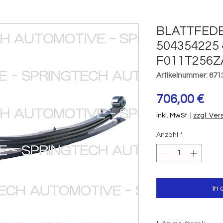
BLATTFEDE
504354225
F011T256Z
Artikelnummer: 671
Pre
706,00 €
inkl. MwSt.
|
zzgl. Ve
Anzahl
*
In