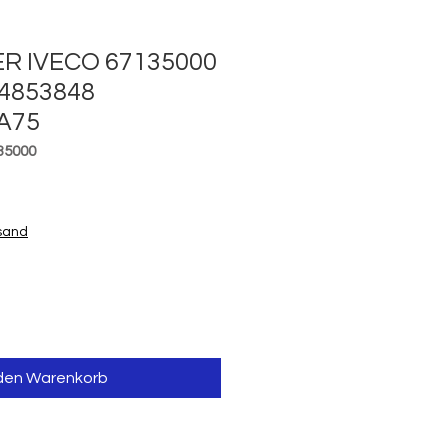
R IVECO 67135000
 4853848
A75
35000
is
rsand
 den Warenkorb