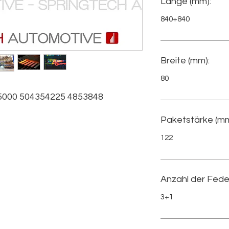
Länge (mm):
840+840
Breite (mm):
80
000 504354225 4853848 
Paketstärke (mm
122
Anzahl der Fede
3+1