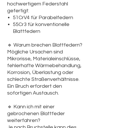
hochwertigem Federstahl
gefertigt:
51CrV4
für Parabelfedern
55Cr3
für konventionelle
Blattfedern
🔹
Warum brechen Blattfedern?
Mögliche Ursachen sind
Mikrorisse, Materialeinschlüsse,
fehlerhafte Wärmebehandlung,
Korrosion, Überlastung oder
schlechte Straßenverhältnisse.
Ein Bruch erfordert den
sofortigen Austausch.
🔹
Kann ich mit einer
gebrochenen Blattfeder
weiterfahren?
Je nach Bruchstelle kann dies