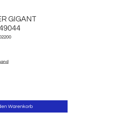
R GIGANT
49044
02200
is
rsand
 den Warenkorb