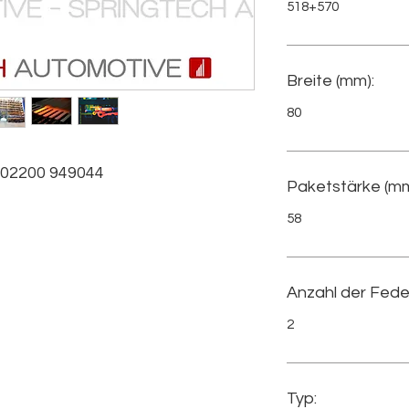
518+570
Breite (mm):
80
02200 949044
Paketstärke (mm
58
Anzahl der Fede
2
Typ: