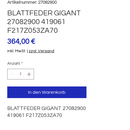
Artikelnummer: 27082900
BLATTFEDER GIGANT
27082900 419061
F217Z053ZA70
Preis
364,00 €
inkl. MwSt.
|
zzgl. Versand
Anzahl
*
In den Warenkorb
BLATTFEDER GIGANT 27082900 
419061 F217Z053ZA70