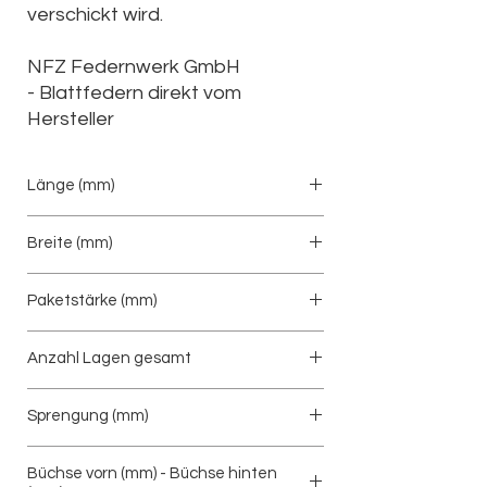
verschickt wird.
NFZ Federnwerk GmbH
-
Blattfedern direkt vom
Hersteller
Länge (mm)
715/715
Breite (mm)
80
Paketstärke (mm)
17
Anzahl Lagen gesamt
1
Sprengung (mm)
103
Büchse vorn (mm) - Büchse hinten