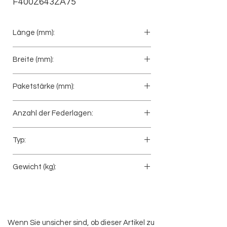
F400Z643ZA75
Länge (mm):
615+700
Breite (mm):
100
Paketstärke (mm):
78
Anzahl der Federlagen:
3
Typ:
Anhänger
Gewicht (kg):
56
Wenn Sie unsicher sind, ob dieser Artikel zu