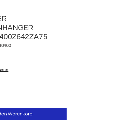
ER
ANHANGER
F400Z642ZA75
40400
is
rsand
 den Warenkorb