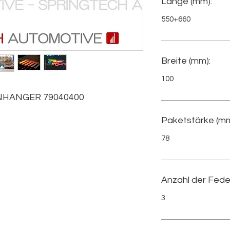
Länge (mm):
550+660
Breite (mm):
100
HANGER 79040400  
Paketstärke (mm
78
Anzahl der Fede
3