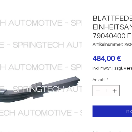
BLATTFED
EINHEITS
79040400 
Artikelnummer: 790
Pre
484,00 €
inkl. MwSt.
|
zzgl. Ve
Anzahl
*
In