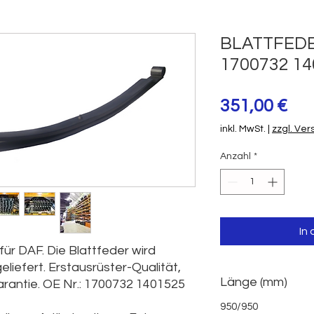
BLATTFEDE
1700732 14
Pre
351,00 €
inkl. MwSt.
|
zzgl. Ve
Anzahl
*
In
für DAF. Die Blattfeder wird
eliefert. Erstausrüster-Qualität,
Länge (mm)
garantie. OE Nr.: 1700732 1401525
950/950