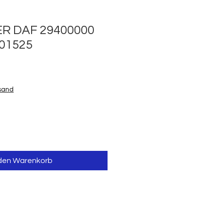
R DAF 29400000
01525
is
rsand
 den Warenkorb