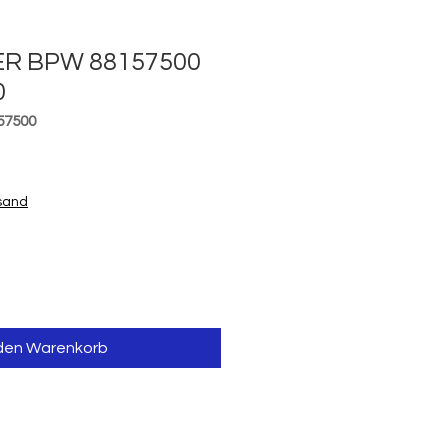
R BPW 88157500
0
57500
is
rsand
 den Warenkorb