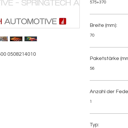
575+370
Breite (mm):
70
00 0508214010
Paketstärke (mm
56
Anzahl der Fede
1
Typ: