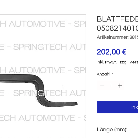
BLATTFEDE
050821401
Artikelnummer: 881
Pre
202,00 €
inkl. MwSt.
|
zzgl. Ve
Anzahl
*
In
Länge (mm):