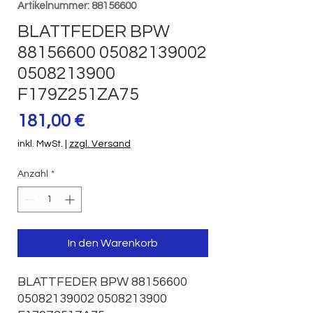
Artikelnummer: 88156600
BLATTFEDER BPW
88156600 05082139002
0508213900
F179Z251ZA75
Preis
181,00 €
inkl. MwSt.
|
zzgl. Versand
Anzahl
*
In den Warenkorb
BLATTFEDER BPW 88156600 
05082139002 0508213900 