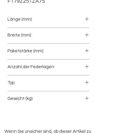
F179Z251ZA75
Länge (mm):
575+300
Breite (mm):
70
Paketstärke (mm):
56
Anzahl der Federlagen:
1
Typ:
Anhänger
Gewicht (kg):
26
Wenn Sie unsicher sind, ob dieser Artikel zu