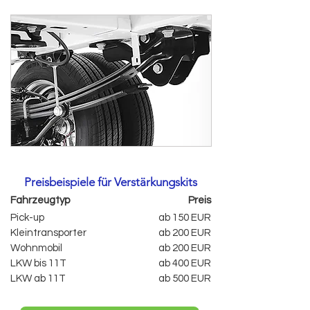
Preisbeispiele für Verstärkungskits
Fahrzeugtyp
Preis
Pick-up
ab 150 EUR
Kleintransporter
ab 200 EUR
Wohnmobil
ab 200 EUR
LKW bis 11T
ab 400 EUR
LKW ab 11T
ab 500 EUR