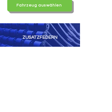
Fahrzeug auswählen
ZUSATZFEDERN
​Serienmäßige Stahlfedern kommen da
allzu schnell an ihre Grenzen. Sie haben
den großen Nachteil, dass sie unter
Dauerbelastung an Spannung verlieren
und das Fahrwerk die Erwartungen nicht
mehr erfüllen kann. Funktioniert das
nagelneue Fahrzeug noch einigermaßen
gut, kommt es durch die alternden
Stahlfedern nicht selten schon nach
wenigen Monaten zu einem deutlichen