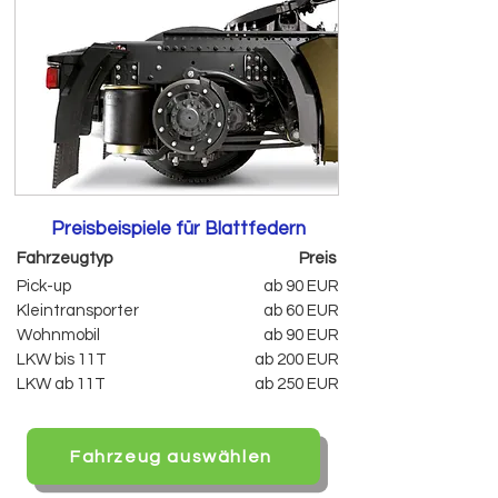
Preisbeispiele für Blattfedern
Fahrzeugtyp
Preis
Pick-up
ab 90 EUR
Kleintransporter
ab 60 EUR
Wohnmobil
ab 90 EUR
LKW bis 11T
ab 200 EUR
LKW ab 11T
ab 250 EUR
Fahrzeug auswählen